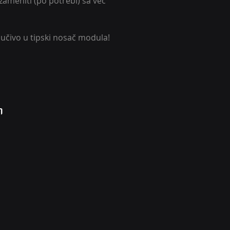
ameniti (po potrebi) sa već 
jučivo u tipski nosač modula!
N