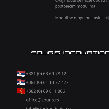
Ovaj modul se može dodati / z
postojećim modulima.
Moduli se mogu postaviti iskl
SOURIS INNOVATIO
+381 (0) 63 69 78 12
+381 (0) 61 13 77 477
+382 (0) 69 811 806
office@souris.rs
info@sinskeuticnice.rs