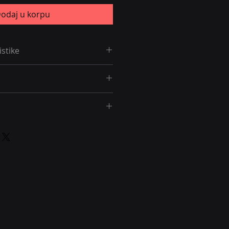
odaj u korpu
istike
odula po nosaču
ode dajemo 24 meseca garancije.
de dostava je besplatna