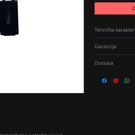
D
Tehničke karakter
crne boje
Garancija
Maksimalan broj m
Na sve naše proizv
Dostava
3 kom
Za sve naše proizvo